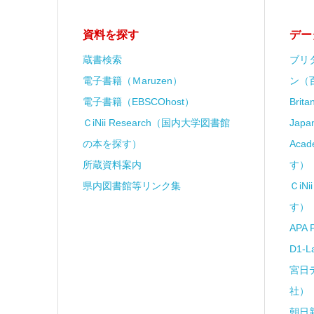
資料を探す
デー
蔵書検索
ブリ
電子書籍（Ｍaruzen）
ン（
電子書籍（EBSCOhost）
Brit
ＣiNii Research（国内大学図書館
Japa
の本を探す）
Aca
所蔵資料案内
す）
県内図書館等リンク集
ＣiN
す）
APA 
D1-
宮日
社）
朝日