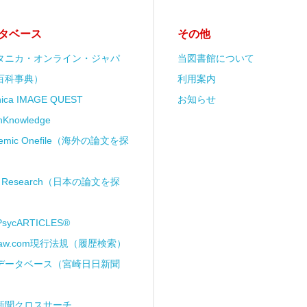
タベース
その他
タニカ・オンライン・ジャパ
当図書館について
百科事典）
利用案内
anica IMAGE QUEST
お知らせ
nKnowledge
demic Onefile（海外の論文を探
ii Research（日本の論文を探
PsycARTICLES®
Law.com現行法規（履歴検索）
データベース（宮崎日日新聞
新聞クロスサーチ